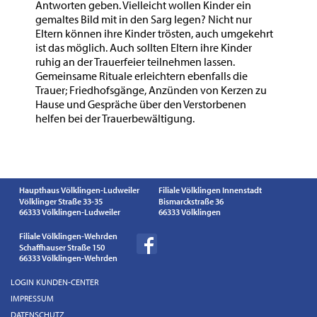
Antworten geben. Vielleicht wollen Kinder ein
gemaltes Bild mit in den Sarg legen? Nicht nur
Eltern können ihre Kinder trösten, auch umgekehrt
ist das möglich. Auch sollten Eltern ihre Kinder
ruhig an der Trauerfeier teilnehmen lassen.
Gemeinsame Rituale erleichtern ebenfalls die
Trauer; Friedhofsgänge, Anzünden von Kerzen zu
Hause und Gespräche über den Verstorbenen
helfen bei der Trauerbewältigung.
Haupthaus Völklingen-Ludweiler
Filiale Völklingen Innenstadt
Völklinger Straße 33-35
Bismarckstraße 36
66333 Völklingen-Ludweiler
66333 Völklingen
Filiale Völklingen-Wehrden
Schaffhauser Straße 150
66333 Völklingen-Wehrden
Navigation
LOGIN KUNDEN-CENTER
überspringen
IMPRESSUM
DATENSCHUTZ